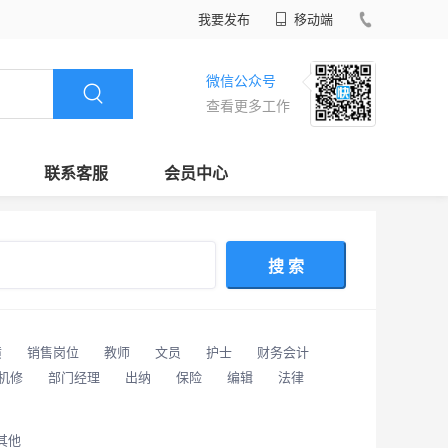
我要发布
移动端
微信公众号
查看更多工作
联系客服
会员中心
搜 索
潢
销售岗位
教师
文员
护士
财务会计
/机修
部门经理
出纳
保险
编辑
法律
其他