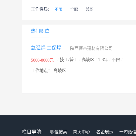
工作性质:
不限
全职
兼职
热门职位
氩弧焊 二保焊
陕西恒帝建材有限公司
/
技工/普工
/
高堎区
/
1-3年
/
不限
/
5000-8000元
工作地点： 高堎区
栏目导航:
职位搜索
简历中心
名企展示
一句话