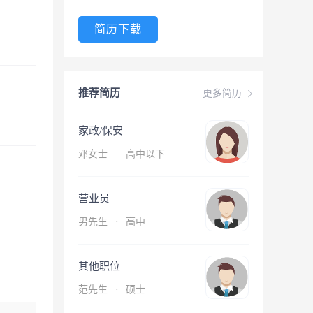
简历下载
推荐简历
更多简历
家政/保安
邓女士
·
高中以下
营业员
男先生
·
高中
其他职位
范先生
·
硕士