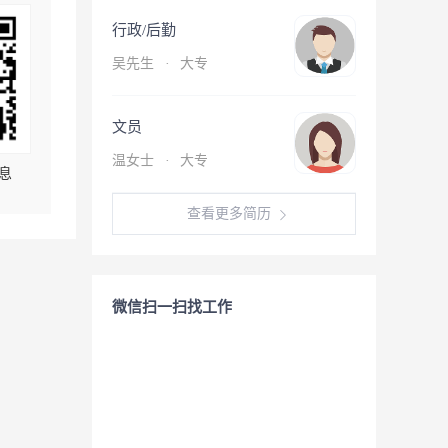
行政/后勤
吴先生
·
大专
文员
温女士
·
大专
息
查看更多简历
微信扫一扫找工作